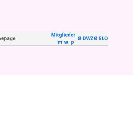
Mitglieder
epage
Ø DWZ
Ø ELO
m
w
p