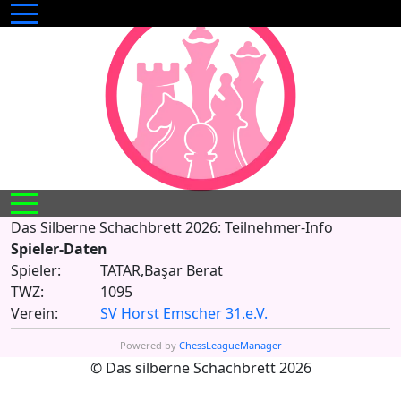
Mobile Menu Toggle
Mobile Menu Toggle
Das Silberne Schachbrett 2026: Teilnehmer-Info
Spieler-Daten
Spieler:
TATAR,Başar Berat
TWZ:
1095
Verein:
SV Horst Emscher 31.e.V.
Powered by
ChessLeagueManager
© Das silberne Schachbrett 2026