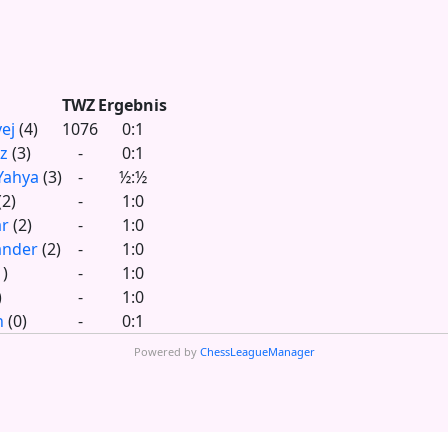
TWZ
Ergebnis
ej
(4)
1076
0:1
z
(3)
-
0:1
Yahya
(3)
-
½:½
(2)
-
1:0
ar
(2)
-
1:0
ander
(2)
-
1:0
1)
-
1:0
)
-
1:0
n
(0)
-
0:1
Powered by
ChessLeagueManager