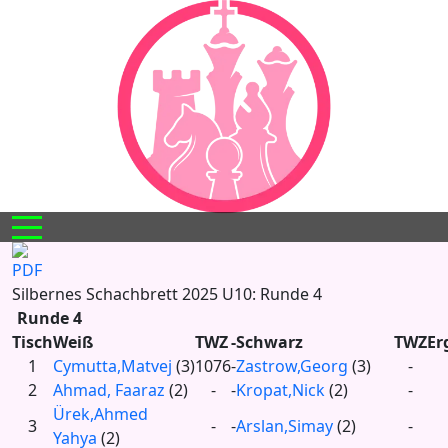
Mobile Menu Toggle
Silbernes Schachbrett 2025 U10: Runde 4
Runde 4
Tisch
Weiß
TWZ
-
Schwarz
TWZ
Er
1
Cymutta,Matvej
(3)
1076
-
Zastrow,Georg
(3)
-
2
Ahmad, Faaraz
(2)
-
-
Kropat,Nick
(2)
-
Ürek,Ahmed
3
-
-
Arslan,Simay
(2)
-
Yahya
(2)