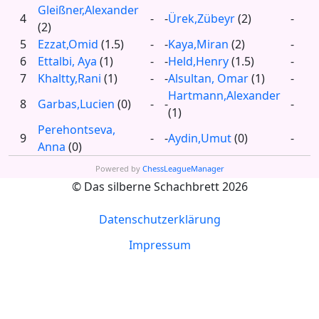
Gleißner,Alexander
4
-
-
Ürek,Zübeyr
(2)
-
(2)
5
Ezzat,Omid
(1.5)
-
-
Kaya,Miran
(2)
-
6
Ettalbi, Aya
(1)
-
-
Held,Henry
(1.5)
-
7
Khaltty,Rani
(1)
-
-
Alsultan, Omar
(1)
-
Hartmann,Alexander
8
Garbas,Lucien
(0)
-
-
-
(1)
Perehontseva,
9
-
-
Aydin,Umut
(0)
-
Anna
(0)
Powered by
ChessLeagueManager
© Das silberne Schachbrett 2026
Datenschutzerklärung
Impressum