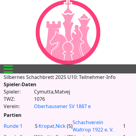
Mobile Menu Toggle
Silbernes Schachbrett 2025 U10: Teilnehmer-Info
Spieler-Daten
Spieler:
Cymutta,Matvej
TWZ:
1076
Verein:
Oberhausener SV 1887 e
Partien
Schachverein
Runde 1
S
Kropat,Nick
(5)
1
Waltrop 1922 e. V.