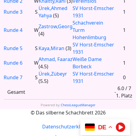
Runde 2
W
Khaltty,Rani
(3)
Vereinslos
1
Ürek,Ahmed
SV Horst-Emscher
Runde 3
S
1
Yahya
(5)
1931
Schachverein
Zastrow,Georg
Runde 4
W
Turm
1
(4)
Hohenlimburg
SV Horst-Emscher
Runde 5
S
Kaya,Miran
(3)
1
1931
Ahmad, Faaraz
Weiße Dame
Runde 6
W
1
(4.5)
Borbeck
Ürek,Zübeyr
SV Horst-Emscher
Runde 7
S
0
(5.5)
1931
6.0 / 7
Gesamt
-
1. Platz
Powered by
ChessLeagueManager
© Das silberne Schachbrett 2026
Datenschutzerklärung
DE