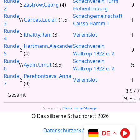
Runde
Schachverein Turm
S
Zastrow,Georg
(4)
0
2
Hohenlimburg
Runde
Schachgemeinschaft
W
Garbas,Lucien
(1.5)
1
3
Caissa Hamm 1
Runde
S
Khaltty,Rani
(3)
Vereinslos
1
4
Runde
Hartmann,Alexander
Schachverein
S
0
5
(4)
Waltrop 1922 e. V.
Runde
Schachverein
W
Aydin,Umut
(3.5)
½
6
Waltrop 1922 e. V.
Runde
Perehontseva, Anna
S
Vereinslos
1
7
(0)
3.5 / 7
Gesamt
-
9. Plat
Powered by
ChessLeagueManager
© Das silberne Schachbrett 2026
Datenschutzerklärung
DE